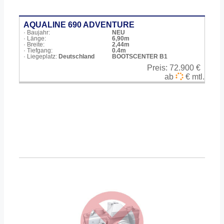
AQUALINE 690 ADVENTURE
· Baujahr:
NEU
· Länge:
6,90m
· Breite:
2,44m
· Tiefgang:
0.4m
· Liegeplatz:
Deutschland
BOOTSCENTER B1
Preis:
72.900 €
ab
€ mtl.