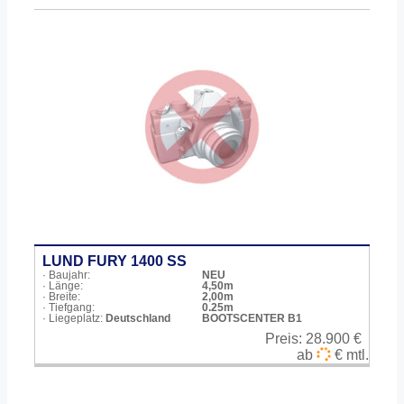
LUND FURY 1400 SS
· Baujahr:
NEU
· Länge:
4,50m
· Breite:
2,00m
· Tiefgang:
0.25m
· Liegeplatz:
Deutschland
BOOTSCENTER B1
Preis:
28.900 €
ab
€ mtl.