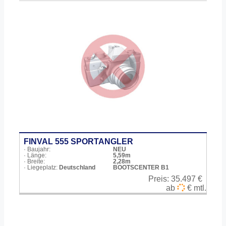
FINVAL 555 SPORTANGLER
· Baujahr:
NEU
· Länge:
5,59m
· Breite:
2,28m
· Liegeplatz:
Deutschland
BOOTSCENTER B1
Preis:
35.497 €
ab
€ mtl.