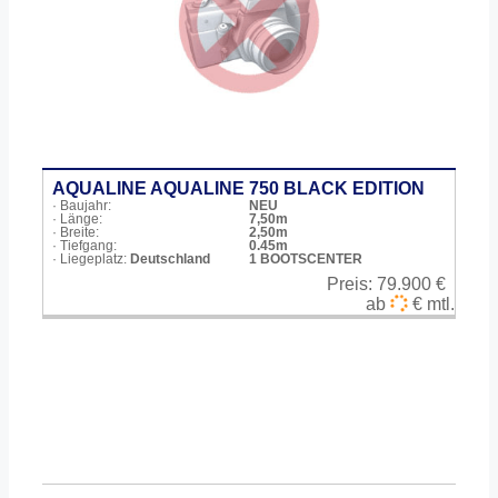
AQUALINE AQUALINE 750 BLACK EDITION
· Baujahr:
NEU
· Länge:
7,50m
· Breite:
2,50m
· Tiefgang:
0.45m
· Liegeplatz:
Deutschland
1 BOOTSCENTER
Preis:
79.900 €
ab
€ mtl.