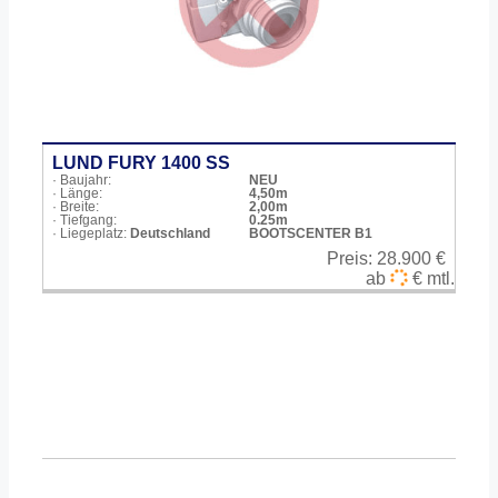
LUND FURY 1400 SS
· Baujahr:
NEU
· Länge:
4,50m
· Breite:
2,00m
· Tiefgang:
0.25m
· Liegeplatz:
Deutschland
BOOTSCENTER B1
Preis:
28.900 €
ab
€ mtl.