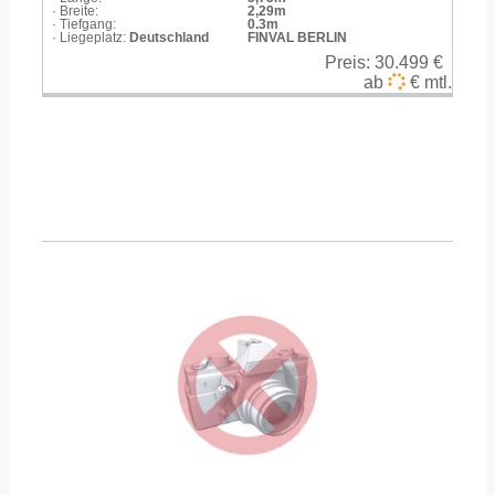
· Breite:
2,29m
· Tiefgang:
0.3m
· Liegeplatz:
Deutschland
FINVAL BERLIN
Preis:
30.499 €
ab
€ mtl.