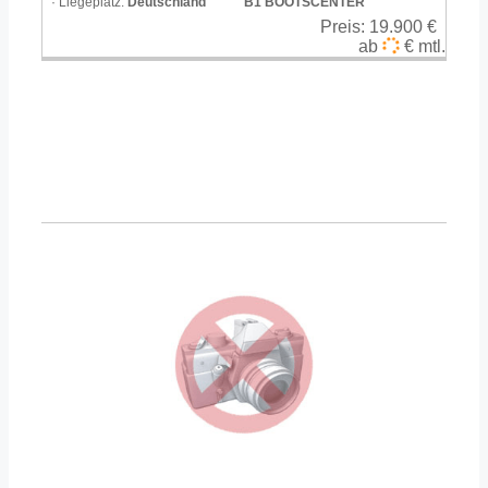
· Liegeplatz:
Deutschland
B1 BOOTSCENTER
Preis:
19.900 €
ab
€ mtl.