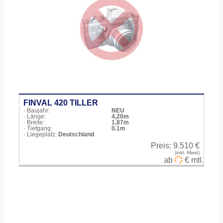
FINVAL 420 TILLER
· Baujahr:
NEU
· Länge:
4,20m
· Breite:
1,87m
· Tiefgang:
0.1m
· Liegeplatz:
Deutschland
Preis:
9.510 €
(inkl. Mwst)
ab
€ mtl.