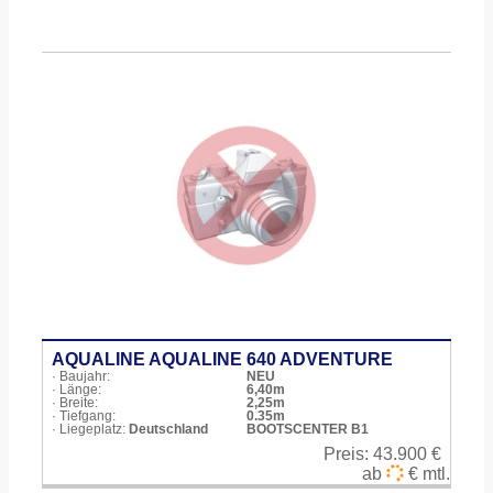
AQUALINE AQUALINE 640 ADVENTURE
· Baujahr:
NEU
· Länge:
6,40m
· Breite:
2,25m
· Tiefgang:
0.35m
· Liegeplatz:
Deutschland
BOOTSCENTER B1
Preis:
43.900 €
ab
€ mtl.