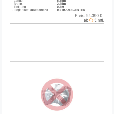
· Länge:
5,35m
· Breite:
2,25m
· Tiefgang:
0.3m
· Liegeplatz:
Deutschland
B1 BOOTSCENTER
Preis:
54.390 €
ab
€ mtl.