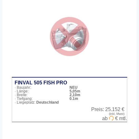
FINVAL 505 FISH PRO
· Baujahr:
NEU
· Länge:
5,05m
· Breite:
2,10m
· Tiefgang:
0.1m
· Liegeplatz:
Deutschland
Preis:
25.152 €
(inkl. Mwst)
ab
€ mtl.