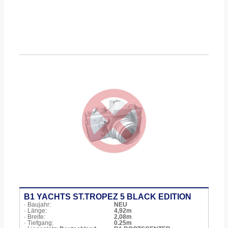
B1 YACHTS ST.TROPEZ 5 BLACK EDITION
· Baujahr:
NEU
· Länge:
4,92m
· Breite:
2,08m
· Tiefgang:
0.25m