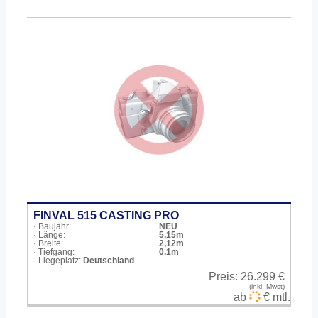
FINVAL 515 CASTING PRO
· Baujahr:
NEU
· Länge:
5,15m
· Breite:
2,12m
· Tiefgang:
0.1m
· Liegeplatz:
Deutschland
Preis:
26.299 €
(inkl. Mwst)
ab
€ mtl.