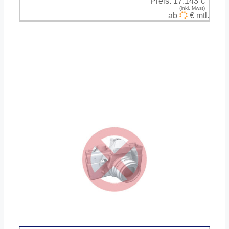
Preis:
17.143 €
(inkl. Mwst)
ab
€ mtl.