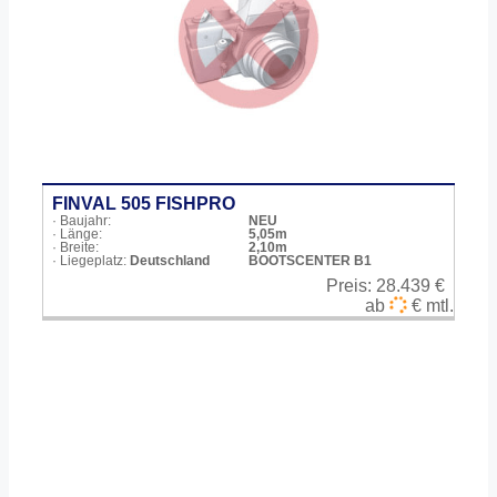
FINVAL 505 FISHPRO
· Baujahr:
NEU
· Länge:
5,05m
· Breite:
2,10m
· Liegeplatz:
Deutschland
BOOTSCENTER B1
Preis:
28.439 €
ab
€ mtl.