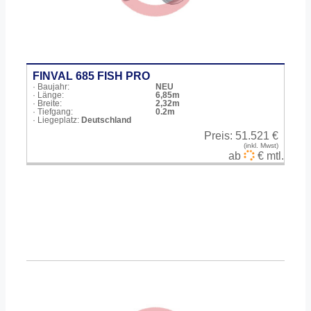
FINVAL 685 FISH PRO
· Baujahr:
NEU
· Länge:
6,85m
· Breite:
2,32m
· Tiefgang:
0.2m
· Liegeplatz:
Deutschland
Preis:
51.521 €
(inkl. Mwst)
ab
€ mtl.