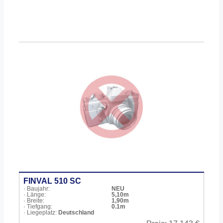
FINVAL 510 SC
· Baujahr:
NEU
· Länge:
5,10m
· Breite:
1,90m
· Tiefgang:
0.1m
· Liegeplatz:
Deutschland