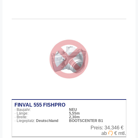
FINVAL 555 FISHPRO
· Baujahr:
NEU
· Länge:
5,55m
· Breite:
2,30m
· Liegeplatz:
Deutschland
BOOTSCENTER B1
Preis:
34.346 €
ab
€ mtl.