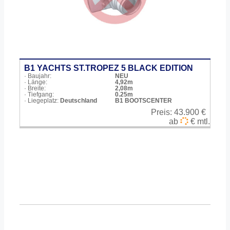
B1 YACHTS ST.TROPEZ 5 BLACK EDITION
· Baujahr:
NEU
· Länge:
4,92m
· Breite:
2,08m
· Tiefgang:
0.25m
· Liegeplatz:
Deutschland
B1 BOOTSCENTER
Preis:
43.900 €
ab
€ mtl.