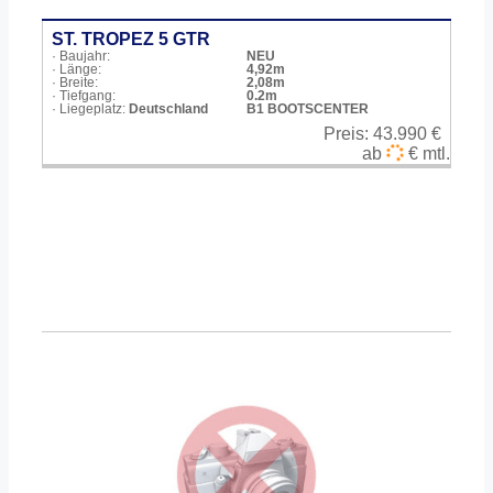
ST. TROPEZ 5 GTR
· Baujahr:
NEU
· Länge:
4,92m
· Breite:
2,08m
· Tiefgang:
0.2m
· Liegeplatz:
Deutschland
B1 BOOTSCENTER
Preis:
43.990 €
ab
€ mtl.