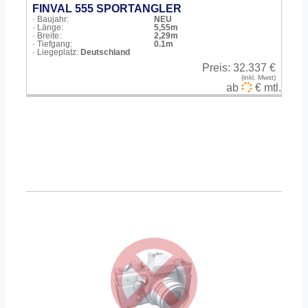
FINVAL 555 SPORTANGLER
· Baujahr:
NEU
· Länge:
5,55m
· Breite:
2,29m
· Tiefgang:
0.1m
· Liegeplatz:
Deutschland
Preis:
32.337 €
(inkl. Mwst)
ab
€ mtl.