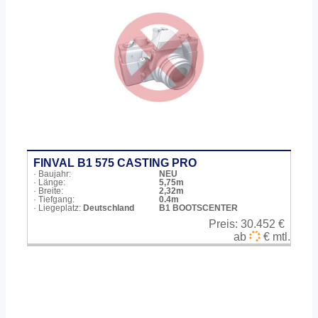
FINVAL B1 575 CASTING PRO
· Baujahr:
NEU
· Länge:
5,75m
· Breite:
2,32m
· Tiefgang:
0.4m
· Liegeplatz:
Deutschland
B1 BOOTSCENTER
Preis:
30.452 €
ab
€ mtl.