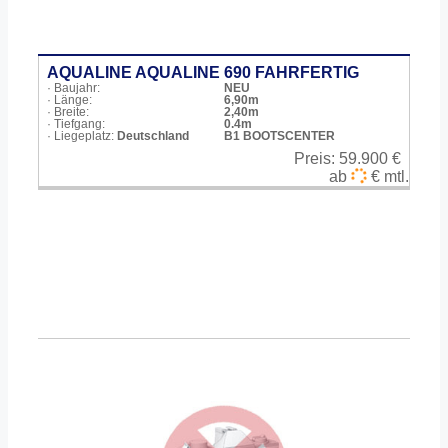
AQUALINE AQUALINE 690 FAHRFERTIG
· Baujahr:
NEU
· Länge:
6,90m
· Breite:
2,40m
· Tiefgang:
0.4m
· Liegeplatz:
Deutschland
B1 BOOTSCENTER
Preis:
59.900 €
ab
€ mtl.