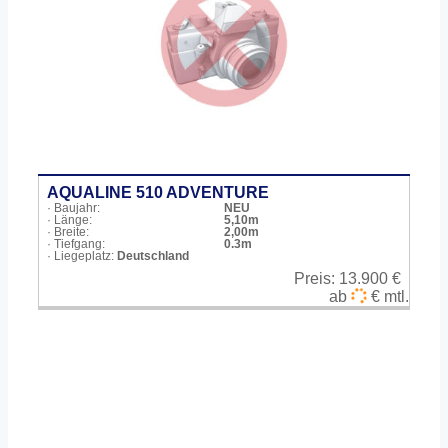
AQUALINE 510 ADVENTURE
· Baujahr:
NEU
· Länge:
5,10m
· Breite:
2,00m
· Tiefgang:
0.3m
· Liegeplatz:
Deutschland
Preis:
13.900 €
ab
€ mtl.