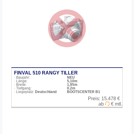
FINVAL 510 RANGY TILLER
· Baujahr:
NEU
· Länge:
5,10m
· Breite:
1,95m
· Tiefgang:
0.2m
· Liegeplatz:
Deutschland
BOOTSCENTER B1
Preis:
15.478 €
ab
€ mtl.