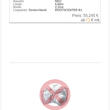
· Baujahr:
NEU
· Länge:
6,88m
· Breite:
2,32m
· Liegeplatz:
Deutschland
BOOTSCENTER B1
Preis:
55.245 €
ab
€ mtl.