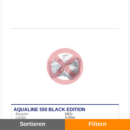
AQUALINE 550 BLACK EDITION
· Baujahr:
NEU
· Länge:
5,50m
· Breite:
2,25m
Sortieren
Filtern
· Liegeplatz:
Deutschland
BOOTSCENTER B1